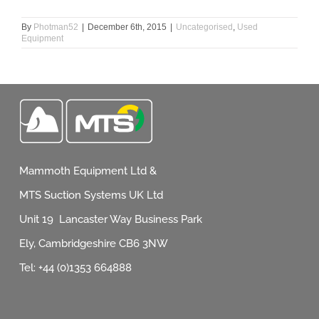
By
Photman52
|
December 6th, 2015
|
Uncategorised
,
Used
Equipment
Mammoth Equipment Ltd &
MTS Suction Systems UK Ltd
Unit 19 Lancaster Way Business Park
Ely, Cambridgeshire CB6 3NW
Tel: +44 (0)1353 664888