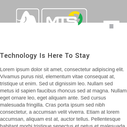
Skip
to
content
Toggle
Navigatio
Home
Technology Is Here To Stay
Mammoth Equipment
Lorem ipsum dolor sit amet, consectetur adipiscing elit.
Vivamus purus nisl, elementum vitae consequat at,
MTS Suction Systems
tristique ut enim. Sed ut dignissim leo. Nullam sed
metus id sapien faucibus rhoncus sed at magna. Nullam
Applications
eget ornare leo, eget aliquam ante. Sed cursus
malesuada fringilla. Cras porta ipsum sed nibh
consectetur, a accumsan velit viverra. Etiam at lorem
Service
accumsan, aliquam est at, auctor tellus. Pellentesque
habitant morbi tristique senectus et netus et malesuada